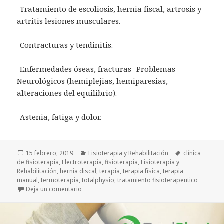
-Tratamiento de escoliosis, hernia fiscal, artrosis y
artritis lesiones musculares.
-Contracturas y tendinitis.
-Enfermedades óseas, fracturas -Problemas
Neurológicos (hemiplejias, hemiparesias,
alteraciones del equilibrio).
-Astenia, fatiga y dolor.
Publicado
Categorías
Etiquetas
15 febrero, 2019
Fisioterapia y Rehabilitación
clínica
el
de fisioterapia
,
Electroterapia
,
fisioterapia
,
Fisioterapia y
Rehabilitación
,
hernia discal
,
terapia
,
terapia física
,
terapia
manual
,
termoterapia
,
totalphysio
,
tratamiento fisioterapeutico
en ¿Qué son las hernias discales?
Deja un comentario