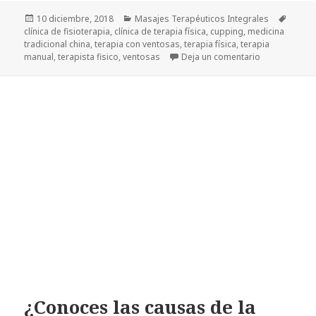
Publicado
Categorías
Etique
10 diciembre, 2018
Masajes Terapéuticos Integrales
el
clínica de fisioterapia
,
clínica de terapia física
,
cupping
,
medicina
tradicional china
,
terapia con ventosas
,
terapia física
,
terapia
en Terapia c
manual
,
terapista fisico
,
ventosas
Deja un comentario
¿Conoces las causas de la