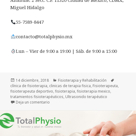
Anáhuac 2 Secc. C.P. 11320 Ciudad de México, CDMX,
Miguel Hidalgo
55-7589-8447
contacto@totalphysio.mx
Lun – Vier de 9:00 a 19:00 | Sáb. de 9:00 a 15:00
Publicado
Categorías
Etiquetas
14 diciembre, 2018
Fisioterapia y Rehabilitación
el
clínica de fisioterapia
,
clinicas de terapia fisica
,
Fisioterapeuta
,
fisioterapeuta deportivo
,
fisioterapia
,
fisioterapia mexico
,
tratamientos fisioterapéuticos
,
Ultrasonido terapéutico
en Agentes físicos utilizados en Fisioterapia
Deja un comentario