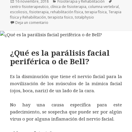
Publicado
Categorías
Etiquetas
16 noviembre, 2018
Fisioterapia y Rehabilitación
el
centro fisioterapeutico
,
clínica de fisioterapia
,
columna vertebral
,
escoliosis
,
fisioterapia
,
rehabilitación física
,
terapia física
,
Terapia
física y Rehabilitación
,
terapista fisico
,
totalphysio
en ¿Qué es la escoliosis?
Deja un comentario
¿Qué es la parálisis facial
periférica o de Bell?
Es la disminución que tiene el nervio facial para la
movilización de los músculos de la mímica facial
(ojos, boca, nariz) de un lado de la cara.
No hay una causa específica para este
padecimiento, se sospecha que puede ser por algún
virus o por alguna inflamación del nervio facial.