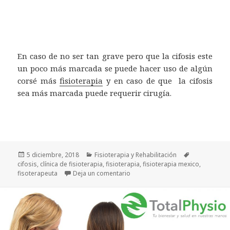
En caso de no ser tan grave pero que la cifosis este
un poco más marcada se puede hacer uso de algún
corsé más
fisioterapia
y en caso de que la cifosis
sea más marcada puede requerir cirugía.
Publicado
Categorías
Etiquetas
5 diciembre, 2018
Fisioterapia y Rehabilitación
el
cifosis
,
clínica de fisioterapia
,
fisioterapia
,
fisioterapia mexico
,
en ¿Conoces las causas de la cifos
fisoterapeuta
Deja un comentario