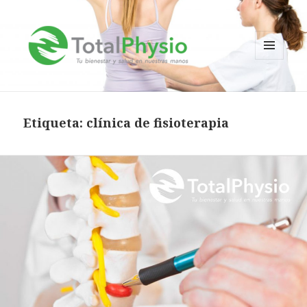
MENÚ
Y
TotalPhysio
WIDGETS
Etiqueta:
clínica de fisioterapia