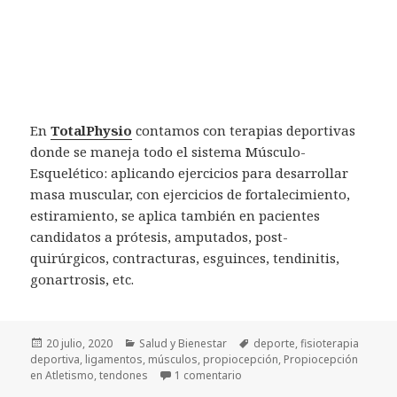
En
TotalPhysio
contamos con terapias deportivas
donde se maneja todo el sistema Músculo-
Esquelético: aplicando ejercicios para desarrollar
masa muscular, con ejercicios de fortalecimiento,
estiramiento, se aplica también en pacientes
candidatos a prótesis, amputados, post-
quirúrgicos, contracturas, esguinces, tendinitis,
gonartrosis, etc.
Publicado
Categorías
Etiquetas
20 julio, 2020
Salud y Bienestar
deporte
,
fisioterapia
el
deportiva
,
ligamentos
,
músculos
,
propiocepción
,
Propiocepción
en Propiocepción en Atletism
en Atletismo
,
tendones
1 comentario