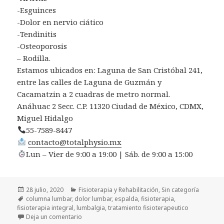
-Esguinces
-Dolor en nervio ciático
-Tendinitis
-Osteoporosis
– Rodilla.
Estamos ubicados en: Laguna de San Cristóbal 241,
entre las calles de Laguna de Guzmán y
Cacamatzin a 2 cuadras de metro normal.
Anáhuac 2 Secc. C.P. 11320 Ciudad de México, CDMX,
Miguel Hidalgo
55-7589-8447
contacto@totalphysio.mx
Lun – Vier de 9:00 a 19:00 | Sáb. de 9:00 a 15:00
Publicado
Categorías
28 julio, 2020
Fisioterapia y Rehabilitación
,
Sin categoría
el
Etiquetas
columna lumbar
,
dolor lumbar
,
espalda
,
fisioterapia
,
fisioterapia integral
,
lumbalgia
,
tratamiento fisioterapeutico
en ¿Qué es la lumbalgia?
Deja un comentario