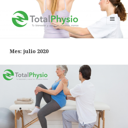
MENÚ
Y
TotalPhysio
WIDGETS
Mes:
julio 2020