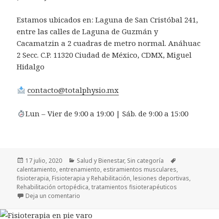
Estamos ubicados en: Laguna de San Cristóbal 241,
entre las calles de Laguna de Guzmán y
Cacamatzin a 2 cuadras de metro normal. Anáhuac
2 Secc. C.P. 11320 Ciudad de México, CDMX, Miguel
Hidalgo
contacto@totalphysio.mx
Lun – Vier de 9:00 a 19:00 | Sáb. de 9:00 a 15:00
Publicado
Categorías
Etiquetas
17 julio, 2020
Salud y Bienestar
,
Sin categoría
el
calentamiento
,
entrenamiento
,
estiramientos musculares
,
fisioterapia
,
Fisioterapia y Rehabilitación
,
lesiones deportivas
,
Rehabilitación ortopédica
,
tratamientos fisioterapéuticos
en ¿Cuáles son los beneficios del estiramiento m
Deja un comentario