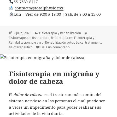
55-7589-8447
contacto@totalphysio.mx
Lun – Vier de 9:00 a 19:00 | Sáb. de 9:00 a 15:00
Publicado
Categorías
Etiquetas
9 julio, 2020
Fisioterapia y Rehabilitación
el
Fisioterapeuta
,
fisioterapia
,
fisioterapia en
,
Fisioterapia y
Rehabilitación
,
pie varo
,
Rehabilitación ortopédica
,
tratamiento
en Fisioterapia en pie varo
fisioterapeutico
Deja un comentario
Fisioterapia en migraña y
dolor de cabeza
El
dolor de cabeza
es el trastorno más común del
sistema nervioso en las personas el cual puede ser
a veces un impedimento para poder realizar sus
actividades de la vida diaria.