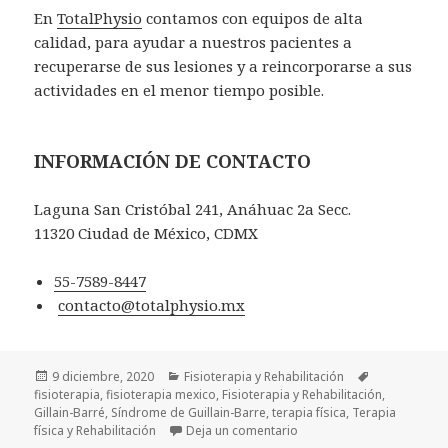
En
TotalPhysio
contamos con equipos de alta
calidad, para ayudar a nuestros pacientes a
recuperarse de sus lesiones y a reincorporarse a sus
actividades en el menor tiempo posible.
INFORMACIÓN DE CONTACTO
Laguna San Cristóbal 241, Anáhuac 2a Secc.
11320 Ciudad de México, CDMX
55-7589-8447
contacto@totalphysio.mx
Publicado
Categorías
Etiquetas
9 diciembre, 2020
Fisioterapia y Rehabilitación
el
fisioterapia
,
fisioterapia mexico
,
Fisioterapia y Rehabilitación
,
Gillain-Barré
,
Síndrome de Guillain-Barre
,
terapia física
,
Terapia
en Guillain-Barré
física y Rehabilitación
Deja un comentario