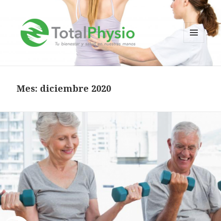
MENÚ
Y
TotalPhysio
WIDGETS
Mes:
diciembre 2020