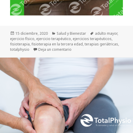
Publicado
Categorías
Etiquetas
15 diciembre, 2020
Salud y Bienestar
adulto mayor
,
el
ejercicio físico
,
ejercicio terapéutico
,
ejercicios terapéuticos
,
fisioterapia
,
fisioterapia en la tercera edad
,
terapias geriátricas
,
en La fisioterapia juega un gran pap
totalphysio
Deja un comentario