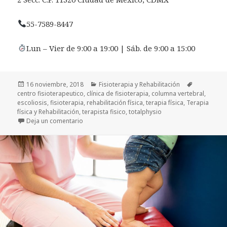
55-7589-8447
Lun – Vier de 9:00 a 19:00 | Sáb. de 9:00 a 15:00
Publicado
Categorías
Etiquetas
16 noviembre, 2018
Fisioterapia y Rehabilitación
el
centro fisioterapeutico
,
clínica de fisioterapia
,
columna vertebral
,
escoliosis
,
fisioterapia
,
rehabilitación física
,
terapia física
,
Terapia
física y Rehabilitación
,
terapista fisico
,
totalphysio
en ¿Qué es la escoliosis?
Deja un comentario