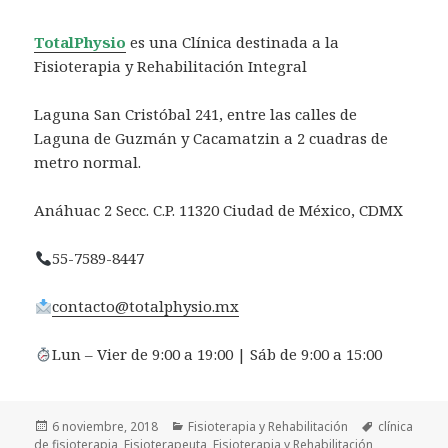
TotalPhysio
es una Clínica destinada a la
Fisioterapia y Rehabilitación Integral
Laguna San Cristóbal 241, entre las calles de
Laguna de Guzmán y Cacamatzin a 2 cuadras de
metro normal.
Anáhuac 2 Secc. C.P. 11320 Ciudad de México, CDMX
55-7589-8447
contacto@totalphysio.mx
Lun – Vier de 9:00 a 19:00 | Sáb de 9:00 a 15:00
Publicado
Categorías
Etiquetas
6 noviembre, 2018
Fisioterapia y Rehabilitación
clínica
el
de fisioterapia
,
Fisioterapeuta
,
Fisioterapia y Rehabilitación
,