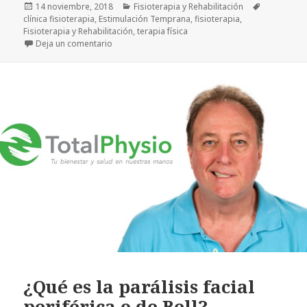
Publicado
Categorías
Etiquetas
14 noviembre, 2018
Fisioterapia y Rehabilitación
el
clínica fisioterapia
,
Estimulación Temprana
,
fisioterapia
,
Fisioterapia y Rehabilitación
,
terapia física
en ¿Qué es la Estimulación Temprana?
Deja un comentario
¿Qué es la parálisis facial
periférica o de Bell?