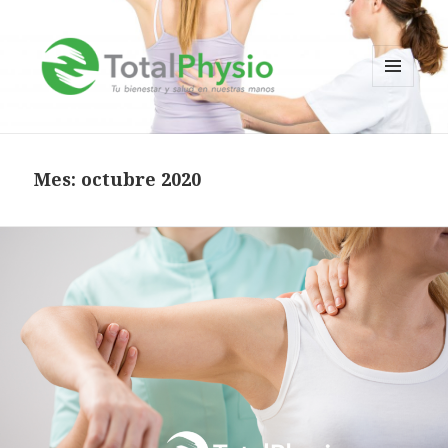
MENÚ
Y
TotalPhysio
WIDGETS
Mes:
octubre 2020