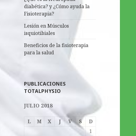
diabética? y ¿Cómo ayuda la
Fisioterapia?
Lesión en Músculos
isquiotibiales
Beneficios de la fisioterapia
para la salud
PUBLICACIONES
TOTALPHYSIO
JULIO 2018
L
M
X
J
V
S
D
1