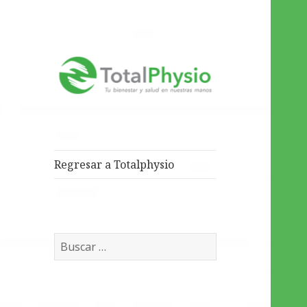
Tu salud y bienestar en
TotalPhysio
nuestras manos
Regresar a Totalphysio
Buscar: