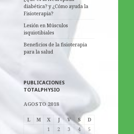
diabética? y ¿Cómo ayuda la
Fisioterapia?
Lesión en Músculos
isquiotibiales
Beneficios de la fisioterapia
para la salud
PUBLICACIONES
TOTALPHYSIO
AGOSTO 2018
L
M
X
J
V
S
D
1
2
3
4
5