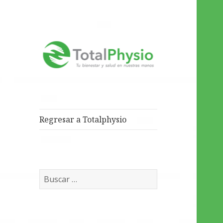
Tu salud y bienestar en
TotalPhysio
nuestras manos
Regresar a Totalphysio
Buscar: