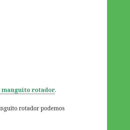
l
manguito rotador
.
manguito rotador podemos