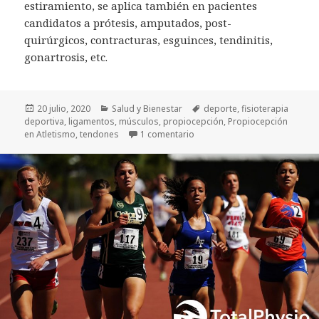
estiramiento, se aplica también en pacientes
candidatos a prótesis, amputados, post-
quirúrgicos, contracturas, esguinces, tendinitis,
gonartrosis, etc.
Publicado
Categorías
Etiquetas
20 julio, 2020
Salud y Bienestar
deporte
,
fisioterapia
el
deportiva
,
ligamentos
,
músculos
,
propiocepción
,
Propiocepción
en Propiocepción en Atletism
en Atletismo
,
tendones
1 comentario