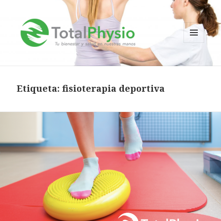
MENÚ
Y
TotalPhysio
WIDGETS
Etiqueta:
fisioterapia deportiva