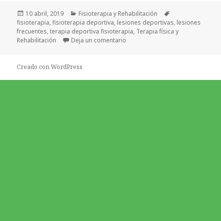
Publicado
Categorías
Etiquetas
10 abril, 2019
Fisioterapia y Rehabilitación
el
fisioterapia
,
fisioterapia deportiva
,
lesiones deportivas
,
lesiones
frecuentes
,
terapia deportiva fisioterapia
,
Terapia física y
en ¿En qué consiste la fisioterapi
Rehabilitación
Deja un comentario
Creado con WordPress