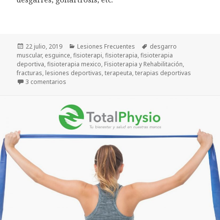
Publicado
Categorías
Etiquetas
22 julio, 2019
Lesiones Frecuentes
desgarro
el
muscular
,
esguince
,
fisioterapi
,
fisioterapia
,
fisioterapia
deportiva
,
fisioterapia mexico
,
Fisioterapia y Rehabilitación
,
fracturas
,
lesiones deportivas
,
terapeuta
,
terapias deportivas
en Fisioterapia en lesiones deportivas
3 comentarios