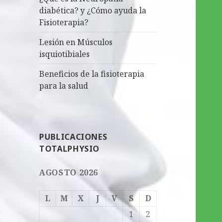
diabética? y ¿Cómo ayuda la
Fisioterapia?
Lesión en Músculos
isquiotibiales
Beneficios de la fisioterapia
para la salud
PUBLICACIONES
TOTALPHYSIO
AGOSTO 2026
L
M
X
J
V
S
D
1
2