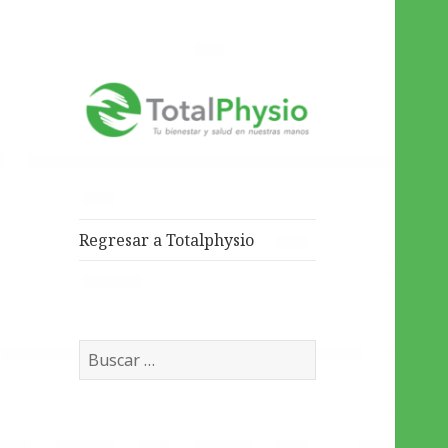
Tu salud y bienestar en
TotalPhysio
nuestras manos
Regresar a Totalphysio
Buscar: