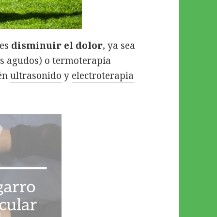
es
disminuir el dolor
, ya sea
os agudos) o termoterapia
ién
ultrasonido
y
electroterapia