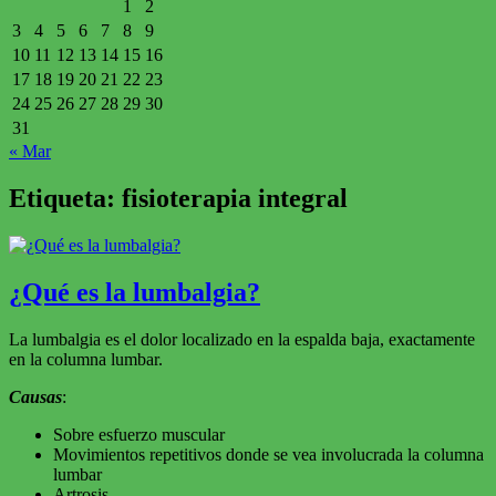
1
2
3
4
5
6
7
8
9
10
11
12
13
14
15
16
17
18
19
20
21
22
23
24
25
26
27
28
29
30
31
« Mar
Etiqueta:
fisioterapia integral
¿Qué es la lumbalgia?
La lumbalgia es el dolor localizado en la espalda baja, exactamente
en la columna lumbar.
Causas
:
Sobre esfuerzo muscular
Movimientos repetitivos donde se vea involucrada la columna
lumbar
Artrosis