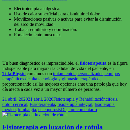
Electroterapia analgésica.
Uso de calor superficial para disminuir el dolor.
Movilizaciones pasivas o activas para evitar la disminución
del arco de movilidad.
Trabajar equilibrio y coordinación.
Fortalecimiento muscular.
Un buen diagnóstico es imprescindible, el
fisioterapeuta
es la figura
indispensable para mejorar la calidad de vida del paciente, en
TotalPhysio
contamos con
tratamientos personalizados, equipos
terapéuticos de alta tecnología y gimnasio terapéutico
,
proporcionando así las mejores opciones ante una patología que hoy
día afecta a cada vez a un mayor número de personas.
Publicado
Categorías
Etiquetas
21 abril, 2020
21 abril, 2020
Fisioterapia y Rehabilitación
cifosis
,
el
dolor cervical
,
Fisioterapeuta
,
fisioterapia integral
,
fisioterapia
en
mexico
,
lumbalgia
,
osteoporosis
Deja un comentario
Fisioterapia
para
pacientes
Fisioterapia en luxación de rótula