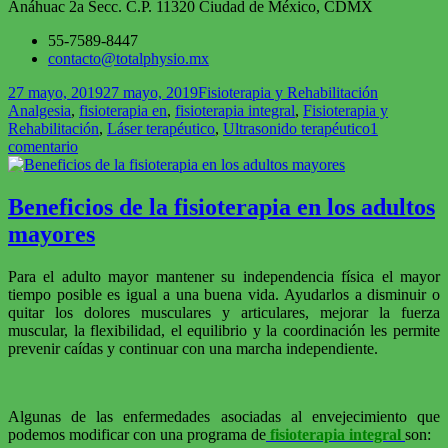
Anáhuac 2a Secc. C.P. 11320 Ciudad de México, CDMX
55-7589-8447
contacto@totalphysio.mx
Publicado
Categorías
Etiquetas
27 mayo, 2019
27 mayo, 2019
Fisioterapia y Rehabilitación
el
Analgesia
,
fisioterapia en
,
fisioterapia integral
,
Fisioterapia y
Rehabilitación
,
Láser terapéutico
,
Ultrasonido terapéutico
1
en
comentario
Diferencias
del
ultrasonido
Beneficios de la fisioterapia en los adultos
terapéutico
mayores
y
el
láser
Para el adulto mayor mantener su independencia física el mayor
terapéutico
tiempo posible es igual a una buena vida. Ayudarlos a disminuir o
quitar los dolores musculares y articulares, mejorar la fuerza
muscular, la flexibilidad, el equilibrio y la coordinación les permite
prevenir caídas y continuar con una marcha independiente.
Algunas de las enfermedades asociadas al envejecimiento que
podemos modificar con una programa de
fisioterapia integral
son: