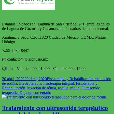
Estamos ubicados en: Laguna de San Cristóbal 241, entre las calles
de Laguna de Guzmán y Cacamatzin a 2 cuadras de metro normal.
Anáhuac 2 Secc. C.P. 11320 Ciudad de México, CDMX, Miguel
Hidalgo
📞55-7589-8447
📩 contacto@totalphysio.mx
⏱Lun – Vier de 9:00 a 19:00 | Sáb. de 9:00 a 15:00
Publicado
Categorías
Etiquetas
20 abril, 2020
20 abril, 2020
Fisioterapia y Rehabilitación
articulación
el
de rodilla
,
Electroterapia
,
fisioterapia integral
,
Fisioterapia y
Rehabilitación
,
luxación de rótula
,
rodilla
,
rótula
,
Ultrasonido
en
terapéutico
Deja un comentario
Fisioterapia
en
luxación
Tratamiento con ultrasonido terapéutico
de