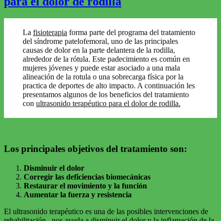
para el dolor de rodilla
rótula
La
fisioterapia
forma parte del programa del tratamiento
del síndrome patelofemoral, uno de las principales
causas de dolor en la parte delantera de la rodilla,
alrededor de la rótula. Este padecimiento es común en
mujeres jóvenes y puede estar asociado a una mala
alineación de la rotula o una sobrecarga física por la
practica de deportes de alto impacto. A continuación les
presentamos algunos de los beneficios del tratamiento
con
ultrasonido terapéutico para el dolor de rodilla.
Los principales objetivos del tratamiento son:
Disminuir el dolor
Corregir las deficiencias biomecánicas
Restaurar el movimiento y la función
Aumentar la fuerza y resistencia
El ultrasonido terapéutico es una de las posibles intervenciones de
rehabilitación, nos ayuda a disminuir el dolor y la inflamación de la