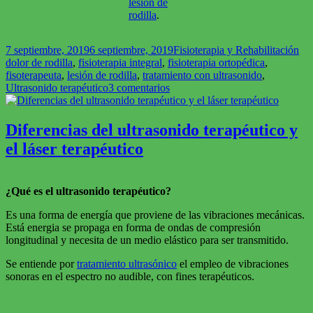
lesión de
rodilla
.
Publicado
Categorías
Eti
7 septiembre, 2019
6 septiembre, 2019
Fisioterapia y Rehabilitación
el
dolor de rodilla
,
fisioterapia integral
,
fisioterapia ortopédica
,
fisoterapeuta
,
lesión de rodilla
,
tratamiento con ultrasonido
,
en
Ultrasonido terapéutico
3 comentarios
Tratamiento
con
ultrasonido
Diferencias del ultrasonido terapéutico y
terapéutico
el láser terapéutico
para
el
dolor
de
¿Qué es el ultrasonido terapéutico?
rodilla
Es una forma de energía que proviene de las vibraciones mecánicas.
Está energia se propaga en forma de ondas de compresión
longitudinal y necesita de un medio elástico para ser transmitido.
Se entiende por
tratamiento ultrasónico
el empleo de vibraciones
sonoras en el espectro no audible, con fines terapéuticos.