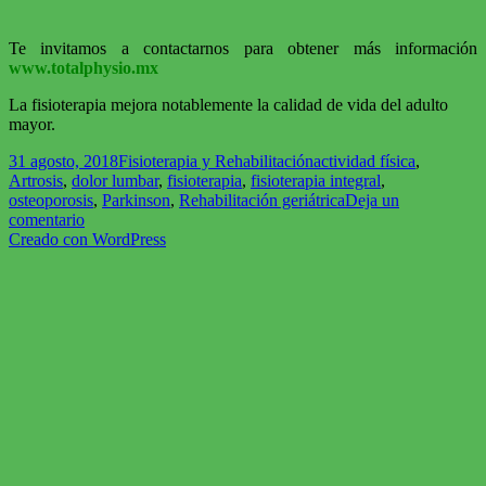
Te invitamos a contactarnos para obtener más información
www.totalphysio.mx
La fisioterapia mejora notablemente la calidad de vida del adulto
mayor.
Publicado
Categorías
Etiquetas
31 agosto, 2018
Fisioterapia y Rehabilitación
actividad física
,
el
Artrosis
,
dolor lumbar
,
fisioterapia
,
fisioterapia integral
,
osteoporosis
,
Parkinson
,
Rehabilitación geriátrica
Deja un
en
comentario
Beneficios
Creado con WordPress
de
la
fisioterapia
en
los
adultos
mayores