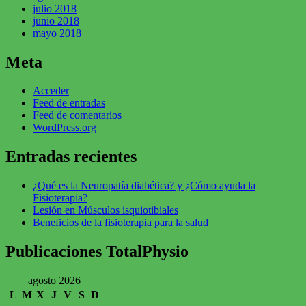
julio 2018
junio 2018
mayo 2018
Meta
Acceder
Feed de entradas
Feed de comentarios
WordPress.org
Entradas recientes
¿Qué es la Neuropatía diabética? y ¿Cómo ayuda la
Fisioterapia?
Lesión en Músculos isquiotibiales
Beneficios de la fisioterapia para la salud
Publicaciones TotalPhysio
agosto 2026
L
M
X
J
V
S
D