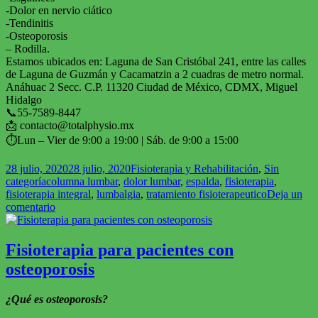
-Dolor en nervio ciático
-Tendinitis
-Osteoporosis
– Rodilla.
Estamos ubicados en: Laguna de San Cristóbal 241, entre las calles
de Laguna de Guzmán y Cacamatzin a 2 cuadras de metro normal.
Anáhuac 2 Secc. C.P. 11320 Ciudad de México, CDMX, Miguel
Hidalgo
📞55-7589-8447
📩
contacto@totalphysio.mx
⏱Lun – Vier de 9:00 a 19:00 | Sáb. de 9:00 a 15:00
Publicado
Categorías
28 julio, 2020
28 julio, 2020
Fisioterapia y Rehabilitación
,
Sin
el
Etiquetas
categoría
columna lumbar
,
dolor lumbar
,
espalda
,
fisioterapia
,
fisioterapia integral
,
lumbalgia
,
tratamiento fisioterapeutico
Deja un
en
comentario
¿Qué
es
la
Fisioterapia para pacientes con
lumbalgia?
osteoporosis
¿Qué es osteoporosis?