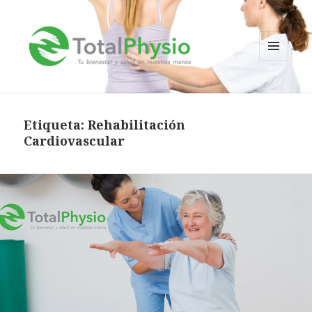
MENÚ
Y
TotalPhysio
WIDGETS
Etiqueta:
Rehabilitación
Cardiovascular