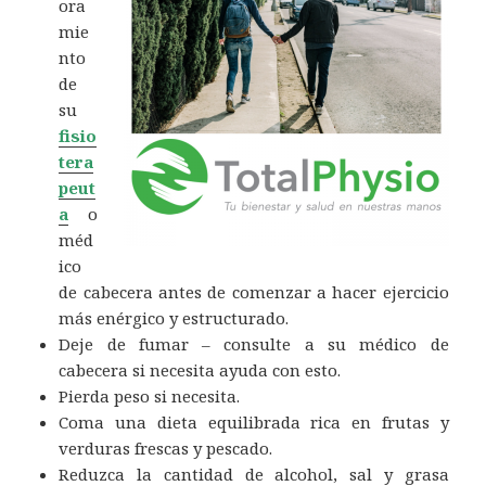
ora
mie
nto
de
su
fisio
tera
peut
a
o
méd
ico
de cabecera antes de comenzar a hacer ejercicio
más enérgico y estructurado.
Deje de fumar – consulte a su médico de
cabecera si necesita ayuda con esto.
Pierda peso si necesita.
Coma una dieta equilibrada rica en frutas y
verduras frescas y pescado.
Reduzca la cantidad de alcohol, sal y grasa