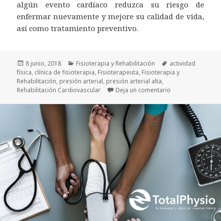
algún evento cardíaco reduzca su riesgo de
enfermar nuevamente y mejore su calidad de vida,
así como tratamiento preventivo.
Publicado
Categorías
Etiquetas
8 junio, 2018
Fisioterapia y Rehabilitación
actividad
el
física
,
clínica de fisioterapia
,
Fisioterapeuta
,
Fisioterapia y
Rehabilitación
,
presión arterial
,
presión arterial alta
,
en ¿Cómo puede la 
Rehabilitación Cardiovascular
Deja un comentario