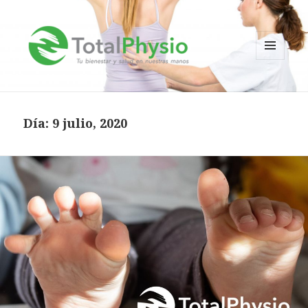
MENÚ
Y
TotalPhysio
WIDGETS
Día:
9 julio, 2020