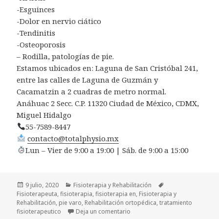
-Esguinces
-Dolor en nervio ciático
-Tendinitis
-Osteoporosis
– Rodilla, patologías de pie.
Estamos ubicados en: Laguna de San Cristóbal 241,
entre las calles de Laguna de Guzmán y
Cacamatzin a 2 cuadras de metro normal.
Anáhuac 2 Secc. C.P. 11320 Ciudad de México, CDMX,
Miguel Hidalgo
55-7589-8447
contacto@totalphysio.mx
Lun – Vier de 9:00 a 19:00 | Sáb. de 9:00 a 15:00
Publicado
Categorías
Etiquetas
9 julio, 2020
Fisioterapia y Rehabilitación
el
Fisioterapeuta
,
fisioterapia
,
fisioterapia en
,
Fisioterapia y
Rehabilitación
,
pie varo
,
Rehabilitación ortopédica
,
tratamiento
en Fisioterapia en pie varo
fisioterapeutico
Deja un comentario