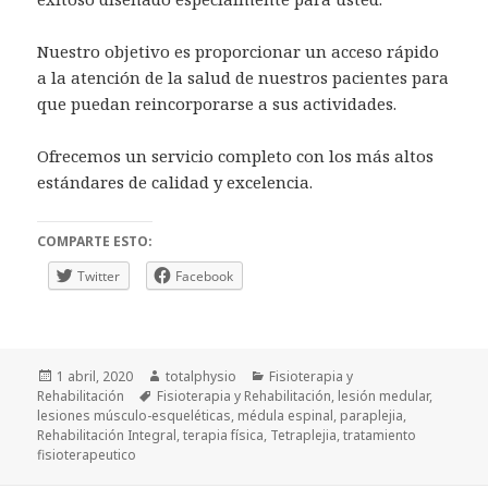
Nuestro objetivo es proporcionar un acceso rápido
a la atención de la salud de nuestros pacientes para
que puedan reincorporarse a sus actividades.
Ofrecemos un servicio completo con los más altos
estándares de calidad y excelencia.
COMPARTE ESTO:
Twitter
Facebook
Publicado
Autor
Categorías
1 abril, 2020
totalphysio
Fisioterapia y
el
Etiquetas
Rehabilitación
Fisioterapia y Rehabilitación
,
lesión medular
,
lesiones músculo-esqueléticas
,
médula espinal
,
paraplejia
,
Rehabilitación Integral
,
terapia física
,
Tetraplejia
,
tratamiento
fisioterapeutico