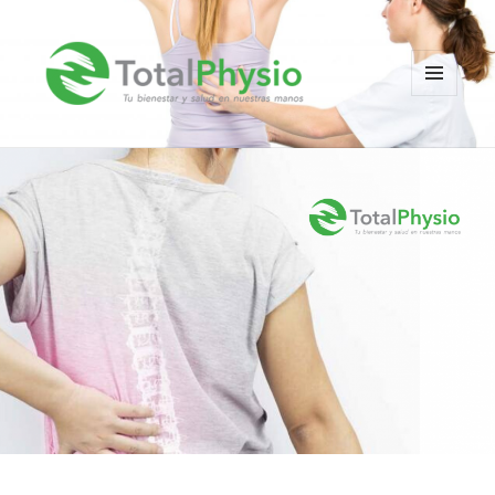
MENÚ
Y
TotalPhysio
WIDGETS