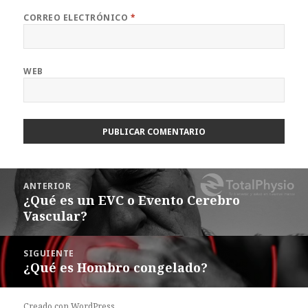
CORREO ELECTRÓNICO
*
WEB
Navegación
ANTERIOR
de
¿Qué es un EVC o Evento Cerebro
Entrada
entradas
Vascular?
anterior:
SIGUIENTE
¿Qué es Hombro congelado?
Siguiente
entrada:
Creado con WordPress