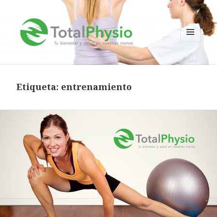
MENÚ
Y
TotalPhysio
WIDGETS
Etiqueta:
entrenamiento