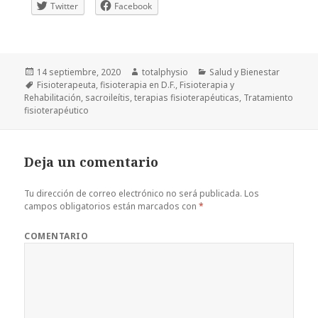
Twitter
Facebook
Publicado
Autor
Categorías
14 septiembre, 2020
totalphysio
Salud y Bienestar
el
Etiquetas
Fisioterapeuta
,
fisioterapia en D.F.
,
Fisioterapia y
Rehabilitación
,
sacroileítis
,
terapias fisioterapéuticas
,
Tratamiento
fisioterapéutico
Deja un comentario
Tu dirección de correo electrónico no será publicada.
Los
campos obligatorios están marcados con
*
COMENTARIO