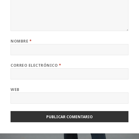
NOMBRE
*
CORREO ELECTRÓNICO
*
WEB
Navegación