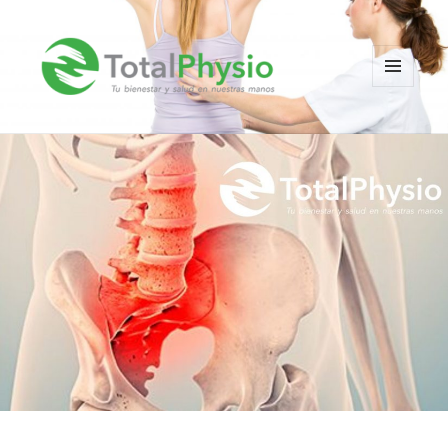
MENÚ
Y
TotalPhysio
WIDGETS