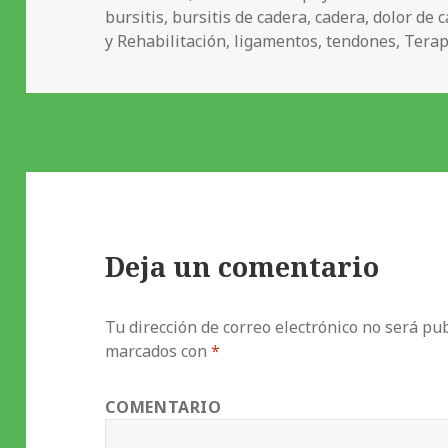
s
el
bursitis
,
bursitis de cadera
,
cadera
,
dolor de 
i
y Rehabilitación
,
ligamentos
,
tendones
,
Terap
o
t
h
e
r
a
p
y
o
Deja un comentario
ff
i
Tu dirección de correo electrónico no será pub
c
marcados con
*
e
COMENTARIO