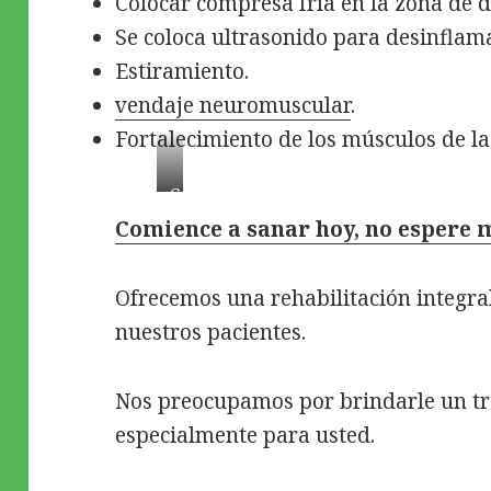
Colocar compresa fría en la zona de d
Se coloca ultrasonido para desinflama
Estiramiento.
vendaje neuromuscular
.
Fortalecimiento de los músculos de la
C
l
Comience a sanar hoy, no espere m
o
s
Ofrecemos una rehabilitación integra
e
nuestros pacientes.
-
u
p
Nos preocupamos por brindarle un tr
o
especialmente para usted.
f
l