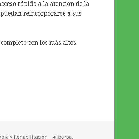
cceso rápido a la atención de la
 puedan reincorporarse a sus
 completo con los más altos
ías
Etiquetas
apia y Rehabilitación
bursa
,