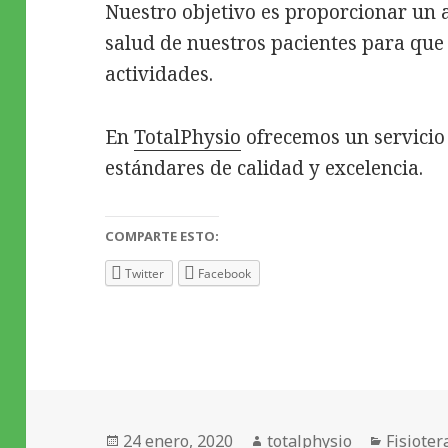
a
Nuestro objetivo es proporcionar un a
s
salud de nuestros pacientes para que
e
actividades.
r
t
r
En
TotalPhysio
ofrecemos un servicio
e
estándares de calidad y excelencia.
a
t
m
COMPARTE ESTO:
e
Twitter
Facebook
n
t
a
t
p
h
y
Publicado
Autor
Categor
24 enero, 2020
totalphysio
Fisioter