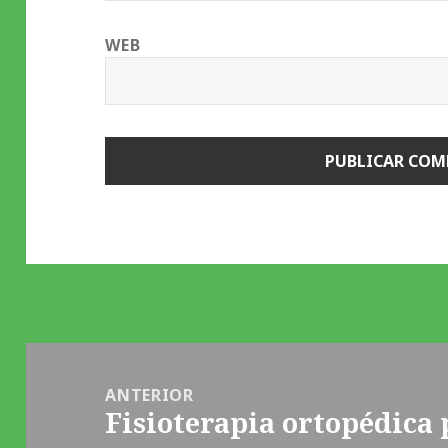
WEB
Navegación
de
ANTERIOR
Fisioterapia ortopédica 
entradas
Entrada