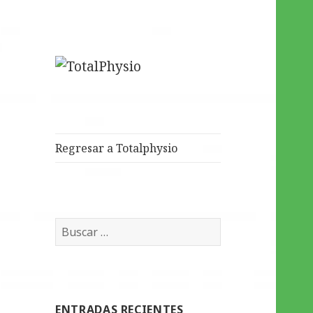
Tu salud y bienestar en
TotalPhysio
nuestras manos
Regresar a Totalphysio
Buscar:
ENTRADAS RECIENTES