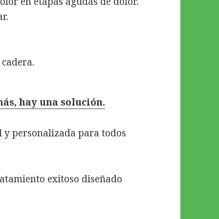
olor en etapas agudas de dolor.
r.
 cadera.
ás, hay una solución.
l y personalizada para todos
atamiento exitoso diseñado