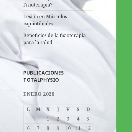
Fisioterapia?
Lesión en Músculos
isquiotibiales
Beneficios de la fisioterapia
para la salud
PUBLICACIONES
TOTALPHYSIO
ENERO 2020
L
M
X
J
V
S
D
1
2
3
4
5
6
7
8
9
10
11
12