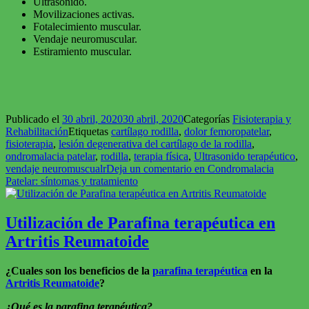
Ultrasonido.
Movilizaciones activas.
Fotalecimiento muscular.
Vendaje neuromuscular.
Estiramiento muscular.
Publicado el
30 abril, 2020
30 abril, 2020
Categorías
Fisioterapia y
Rehabilitación
Etiquetas
cartílago rodilla
,
dolor femoropatelar
,
fisioterapia
,
lesión degenerativa del cartílago de la rodilla
,
ondromalacia patelar
,
rodilla
,
terapia física
,
Ultrasonido terapéutico
,
vendaje neuromuscualr
Deja un comentario
en Condromalacia
Patelar: síntomas y tratamiento
Utilización de Parafina terapéutica en
Artritis Reumatoide
¿Cuales son los beneficios de la
parafina terapéutica
en la
Artritis Reumatoide
?
¿Qué es la parafina terapéutica?