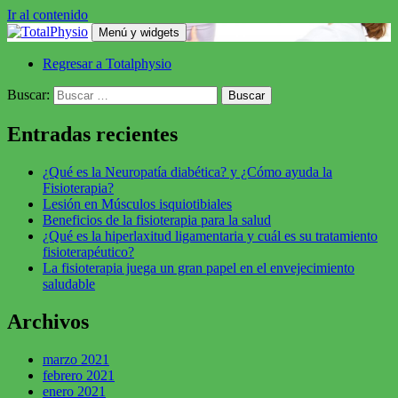
Ir al contenido
Menú y widgets
Tu salud y bienestar en nuestras manos
Regresar a Totalphysio
TotalPhysio
Buscar:
Entradas recientes
¿Qué es la Neuropatía diabética? y ¿Cómo ayuda la
Fisioterapia?
Lesión en Músculos isquiotibiales
Beneficios de la fisioterapia para la salud
¿Qué es la hiperlaxitud ligamentaria y cuál es su tratamiento
fisioterapéutico?
La fisioterapia juega un gran papel en el envejecimiento
saludable
Archivos
marzo 2021
febrero 2021
enero 2021