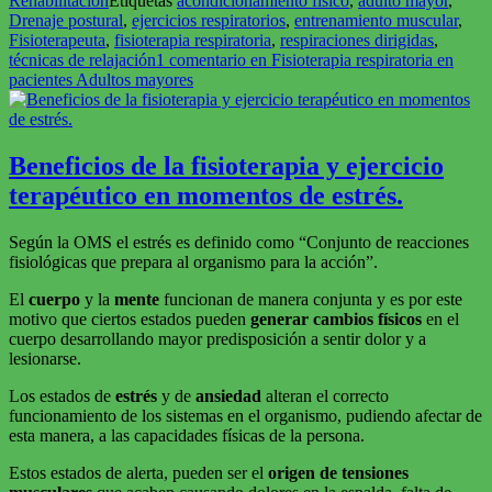
Rehabilitación
Etiquetas
acondicionamiento físico
,
adulto mayor
,
Drenaje postural
,
ejercicios respiratorios
,
entrenamiento muscular
,
Fisioterapeuta
,
fisioterapia respiratoria
,
respiraciones dirigidas
,
técnicas de relajación
1 comentario
en Fisioterapia respiratoria en
pacientes Adultos mayores
Beneficios de la fisioterapia y ejercicio
terapéutico en momentos de estrés.
Según la OMS el estrés es definido como “Conjunto de reacciones
fisiológicas que prepara al organismo para la acción”.
El
cuerpo
y la
mente
funcionan de manera conjunta y es por este
motivo que ciertos estados pueden
generar cambios físicos
en el
cuerpo desarrollando mayor predisposición a sentir dolor y a
lesionarse.
Los estados de
estrés
y de
ansiedad
alteran el correcto
funcionamiento de los sistemas en el organismo, pudiendo afectar de
esta manera, a las capacidades físicas de la persona.
Estos estados de alerta, pueden ser el
origen de tensiones