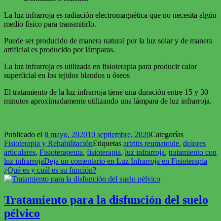
La luz infrarroja es radiación electromagnética que no necesita algún
medio físico para transmitirlo.
Puede ser producido de manera natural por la luz solar y de manera
artificial es producido por lámparas.
La luz infrarroja es utilizada en fisioterapia para producir calor
superficial en los tejidos blandos u óseos
El tratamiento de la luz infrarroja tiene una duración entre 15 y 30
minutos aproximadamente utilizando una lámpara de luz infrarroja.
Publicado el
8 mayo, 2020
10 septiembre, 2020
Categorías
Fisioterapia y Rehabilitación
Etiquetas
artritis reumatoide
,
dolores
articulares
,
Fisioterapeuta
,
fisioterapia
,
luz infrarroja
,
tratamiento con
luz infrarroja
Deja un comentario
en Luz Infrarroja en Fisioterapia
¿Qué es y cuál es su función?
Tratamiento para la disfunción del suelo
pélvico