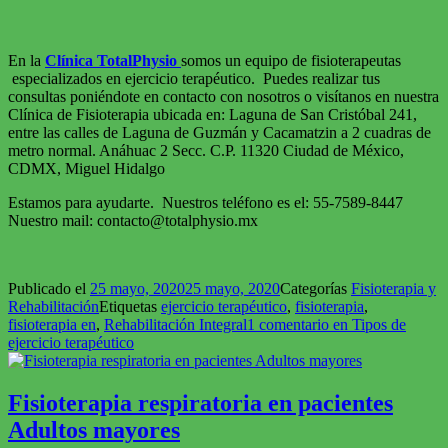
En la
Clínica TotalPhysio
somos un equipo de fisioterapeutas
especializados en ejercicio terapéutico. Puedes realizar tus
consultas poniéndote en contacto con nosotros o visítanos en nuestra
Clínica de Fisioterapia ubicada en: Laguna de San Cristóbal 241,
entre las calles de Laguna de Guzmán y Cacamatzin a 2 cuadras de
metro normal. Anáhuac 2 Secc. C.P. 11320 Ciudad de México,
CDMX, Miguel Hidalgo
Estamos para ayudarte. Nuestros teléfono es el: 55-7589-8447
Nuestro mail: contacto@totalphysio.mx
Publicado el
25 mayo, 2020
25 mayo, 2020
Categorías
Fisioterapia y
Rehabilitación
Etiquetas
ejercicio terapéutico
,
fisioterapia
,
fisioterapia en
,
Rehabilitación Integral
1 comentario
en Tipos de
ejercicio terapéutico
Fisioterapia respiratoria en pacientes
Adultos mayores