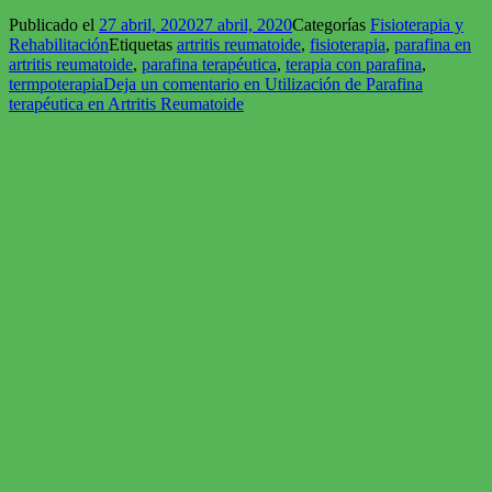
Nos preocupamos por brindarle un tratamiento exitoso diseñado
especialmente para usted.
Nuestro objetivo es proporcionar un acceso rápido a la atención de
la salud de nuestros pacientes para que puedan reincorporarse a sus
actividades.
Ofrecemos un servicio completo con los más altos estándares de
calidad y excelencia.
Publicado el
27 abril, 2020
27 abril, 2020
Categorías
Fisioterapia y
Rehabilitación
Etiquetas
artritis reumatoide
,
fisioterapia
,
parafina en
artritis reumatoide
,
parafina terapéutica
,
terapia con parafina
,
termpoterapia
Deja un comentario
en Utilización de Parafina
terapéutica en Artritis Reumatoide