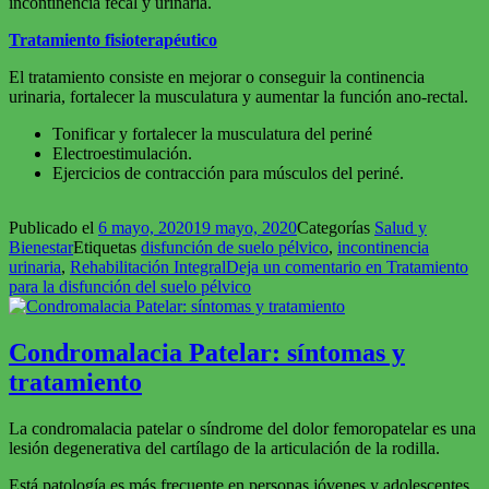
incontinencia fecal y urinaria.
Tratamiento fisioterapéutico
El tratamiento consiste en mejorar o conseguir la continencia
urinaria, fortalecer la musculatura y aumentar la función ano-rectal.
Tonificar y fortalecer la musculatura del periné
Electroestimulación.
Ejercicios de contracción para músculos del periné.
Publicado el
6 mayo, 2020
19 mayo, 2020
Categorías
Salud y
Bienestar
Etiquetas
disfunción de suelo pélvico
,
incontinencia
urinaria
,
Rehabilitación Integral
Deja un comentario
en Tratamiento
para la disfunción del suelo pélvico
Condromalacia Patelar: síntomas y
tratamiento
La condromalacia patelar o síndrome del dolor femoropatelar es una
lesión degenerativa del cartílago de la articulación de la rodilla.
Está patología es más frecuente en personas jóvenes y adolescentes