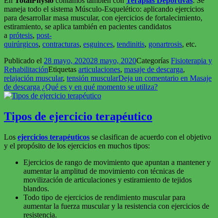
En
TotalPhysio
contamos también con
Terapias Deportivas
: Se
maneja todo el sistema Músculo-Esquelético: aplicando ejercicios
para desarrollar masa muscular, con ejercicios de fortalecimiento,
estiramiento, se aplica también en pacientes candidatos
a
prótesis
,
post-
quirúrgicos
,
contracturas
,
esguinces
,
tendinitis
,
gonartrosis
, etc.
Publicado el
28 mayo, 2020
28 mayo, 2020
Categorías
Fisioterapia y
Rehabilitación
Etiquetas
articulaciones
,
masaje de descarga
,
relajación muscular
,
tensión muscular
Deja un comentario
en Masaje
de descarga ¿Qué es y en qué momento se utiliza?
Tipos de ejercicio terapéutico
Los
ejercicios terapéuticos
se clasifican de acuerdo con el objetivo
y el propósito de los ejercicios en muchos tipos:
Ejercicios de rango de movimiento que apuntan a mantener y
aumentar la amplitud de movimiento con técnicas de
movilización de articulaciones y estiramiento de tejidos
blandos.
Todo tipo de ejercicios de rendimiento muscular para
aumentar la fuerza muscular y la resistencia con ejercicios de
resistencia.