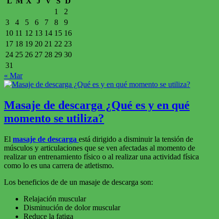
L
M
X
J
V
S
D
1
2
3
4
5
6
7
8
9
10
11
12
13
14
15
16
17
18
19
20
21
22
23
24
25
26
27
28
29
30
31
« Mar
Masaje de descarga ¿Qué es y en qué
momento se utiliza?
El
masaje de descarga
está dirigido a disminuir la tensión de
músculos y articulaciones que se ven afectadas al momento de
realizar un entrenamiento físico o al realizar una actividad física
como lo es una carrera de atletismo.
Los beneficios de de un masaje de descarga son:
Relajación muscular
Disminución de dolor muscular
Reduce la fatiga