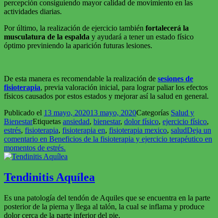
percepción consiguiendo mayor calidad de movimiento en las
actividades diarias.
Por último, la realización de ejercicio también
fortalecerá la
musculatura de la espalda
y ayudará a tener un estado físico
óptimo previniendo la aparición futuras lesiones.
De esta manera es recomendable la realización de
sesiones de
fisioterapia
, previa valoración inicial, para lograr paliar los efectos
físicos causados por estos estados y mejorar así la salud en general.
Publicado el
13 mayo, 2020
13 mayo, 2020
Categorías
Salud y
Bienestar
Etiquetas
ansiedad
,
bienestar
,
dolor físico
,
ejercicio físico
,
estrés
,
fisioterapia
,
fisioterapia en
,
fisioterapia mexico
,
salud
Deja un
comentario
en Beneficios de la fisioterapia y ejercicio terapéutico en
momentos de estrés.
Tendinitis Aquílea
Es una patología del tendón de Aquiles que se encuentra en la parte
posterior de la pierna y llega al talón, la cual se inflama y produce
dolor cerca de la parte inferior del pie.