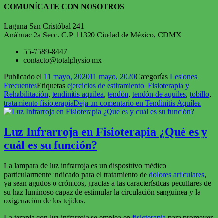
COMUNÍCATE CON NOSOTROS
Laguna San Cristóbal 241
Anáhuac 2a Secc. C.P. 11320 Ciudad de México, CDMX
55-7589-8447
contacto@totalphysio.mx
Publicado el
11 mayo, 2020
11 mayo, 2020
Categorías
Lesiones
Frecuentes
Etiquetas
ejercicios de estiramiento
,
Fisioterapia y
Rehabilitación
,
tendinitis aquílea
,
tendón
,
tendón de aquiles
,
tobillo
,
tratamiento fisioterapia
Deja un comentario
en Tendinitis Aquílea
Luz Infrarroja en Fisioterapia ¿Qué es y
cuál es su función?
La lámpara de luz infrarroja es un dispositivo médico
particularmente indicado para el tratamiento de
dolores articulares
,
ya sean agudos o crónicos, gracias a las características peculiares de
su haz luminoso capaz de estimular la circulación sanguínea y la
oxigenación de los tejidos.
La terapia con luz infrarroja se emplea en
fisioterapia
para promover